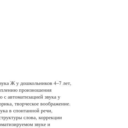
вука Ж у дошкольников 4–7 лет,
реплению произношения
о с автоматизацией звука у
орика, творческое воображение.
ука в спонтанной речи,
структуры слова, коррекции
оматизируемом звуке и