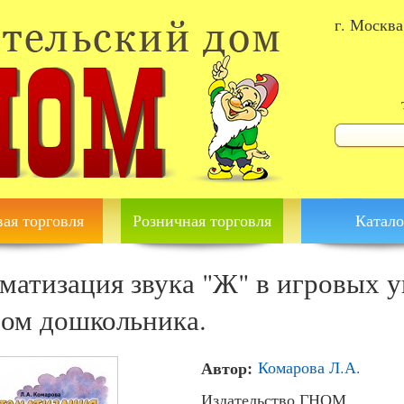
г. Москва
Форма 
Поиск
ая торговля
Розничная торговля
Катало
матизация звука "Ж" в игровых 
ом дошкольника.
Автор:
Комарова Л.А.
Издательство ГНОМ