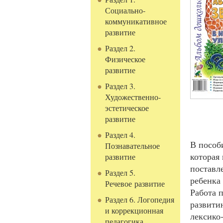
Социально-
коммуникативное
развитие
Раздел 2.
Физическое
развитие
Раздел 3.
Художественно-
эстетическое
развитие
Раздел 4.
В пособ
Познавательное
которая
развитие
поставл
Раздел 5.
ребенка
Речевое развитие
Работа 
Раздел 6. Логопедия
развити
и коррекционная
лексико
педагогика