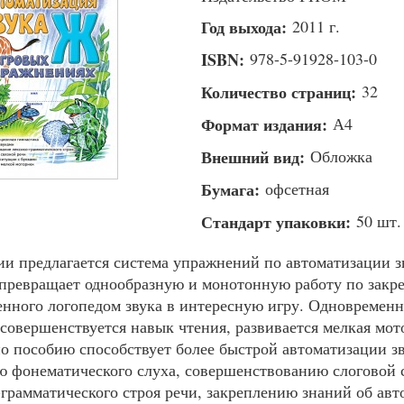
Год выхода:
2011 г.
ISBN:
978-5-91928-103-0
Количество страниц:
32
Формат издания:
А4
Внешний вид:
Обложка
Бумага:
офсетная
Стандарт упаковки:
50 шт.
ии предлагается система упражнений по автоматизации з
 превращает однообразную и монотонную работу по зак
енного логопедом звука в интересную игру. Одновременн
 совершенствуется навык чтения, развивается мелкая мот
по пособию способствует более быстрой автоматизации зв
ю фонематического слуха, совершенствованию слоговой 
-грамматического строя речи, закреплению знаний об авт