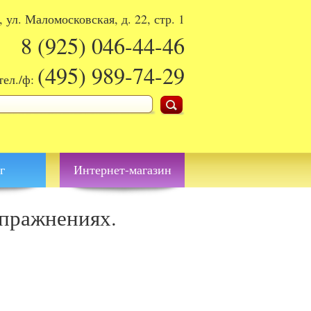
, ул. Маломосковская, д. 22, стр. 1
8 (925)
046-44-46
(495)
989-74-29
тел./ф:
поиска
г
Интернет-магазин
упражнениях.