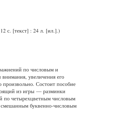
2 с. [текст] : 24 л. [ил.].)
пражнений по числовым и
 внимания, увеличения его
о произвольно. Состоит пособие
тоящий из игры — разминки
ой по четырехцветным числовым
по смешанным буквенно-числовым