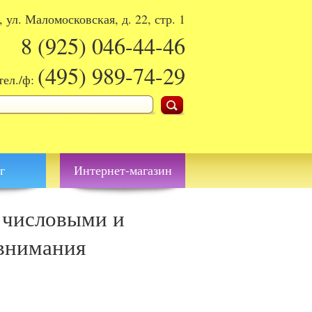
, ул. Маломосковская, д. 22, стр. 1
8 (925)
046-44-46
(495)
989-74-29
тел./ф:
поиска
г
Интернет-магазин
 числовыми и
 внимания