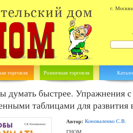
г. Москва
Форма 
Поиск
ая торговля
Розничная торговля
Катало
ы думать быстрее. Упражнения с
енными таблицами для развития
Автор:
Коноваленко С.В.
ГНОМ