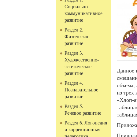
Социально-
коммуникативное
развитие
Раздел 2.
Физическое
развитие
Раздел 3.
Художественно-
эстетическое
Данное 
развитие
смешанн
Раздел 4.
объема,
Познавательное
из трех
развитие
«Хлоп-а
Раздел 5.
таблица
Речевое развитие
таблица
Раздел 6. Логопедия
Приложе
и коррекционная
Приложе
педагогика