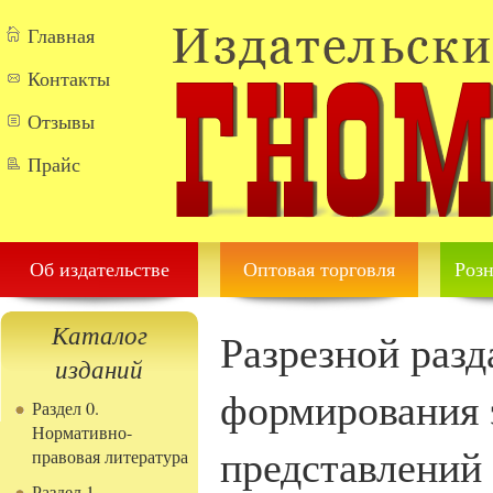
Перейти к основному содержанию
Главная
Контакты
Отзывы
Прайс
Об издательстве
Оптовая торговля
Розн
Каталог
Разрезной разд
изданий
формирования 
Раздел 0.
Нормативно-
представлений 
правовая литература
Раздел 1.