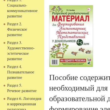
Социально-
коммуникативное
развитие
Раздел 2.
Физическое
развитие
Раздел 3.
Художественно-
эстетическое
развитие
Раздел 4.
Познавательное
Пособие содержит
развитие
необходимый для 
Раздел 5.
Речевое развитие
образовательной 
Раздел 6. Логопедия
и коррекционная
формирование эл
педагогика