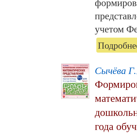
формиров
представл
учетом Фе
Подробнее
Сычёва Г.
Формиров
математи
дошкольни
года обуч