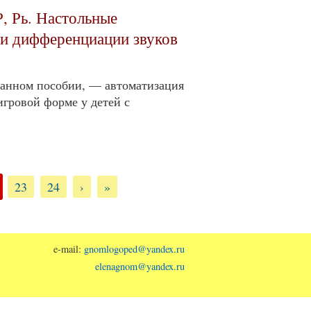
Р, Рь. Настольные
 и дифференциации звуков
данном пособии, — автоматизация
игровой форме у детей с
23
24
›
»
e-mail:
gnomlogoped@yandex.ru
elenagnom@yandex.ru