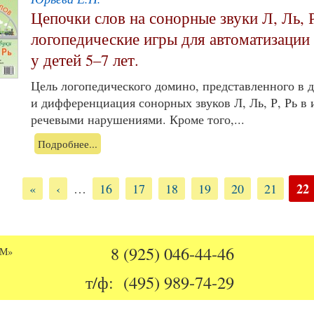
Цепочки слов на сонорные звуки Л, Ль, 
логопедические игры для автоматизации
у детей 5–7 лет.
Цель логопедического домино, представленного в 
и дифференциация сонорных звуков Л, Ль, Р, Рь в 
речевыми нарушениями. Кроме того,...
Подробнее...
ицы
22
«
‹
…
16
17
18
19
20
21
8 (925) 046-44-46
ОМ»
т/ф: (495) 989-74-29