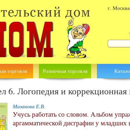
г. Москва
Форма 
Поиск
ая торговля
Розничная торговля
Катало
ел 6. Логопедия и коррекционная
Мазанова Е.В.
Учусь работать со словом. Альбом упра
аргамматической дисграфии у младших 