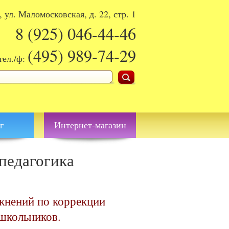
, ул. Маломосковская, д. 22, стр. 1
8 (925)
046-44-46
(495)
989-74-29
тел./ф:
поиска
г
Интернет-магазин
 педагогика
жнений по коррекции
школьников.