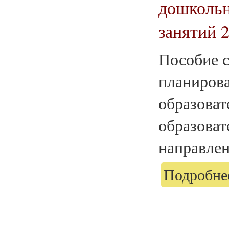
дошкольн
занятий 2
Пособие с
планиров
образоват
образоват
направлен
Подробнее
Страницы