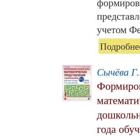
формиров
представл
учетом Фе
Подробнее
Сычёва Г.
Формиров
математи
дошкольни
года обуч