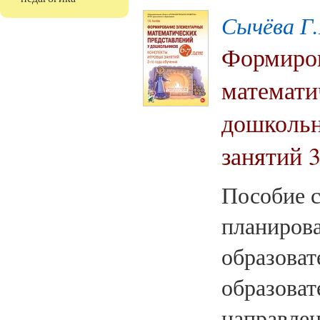
Сычёва Г.
Формиров
математи
дошкольн
занятий 3
Пособие с
планиров
образоват
образоват
направлен