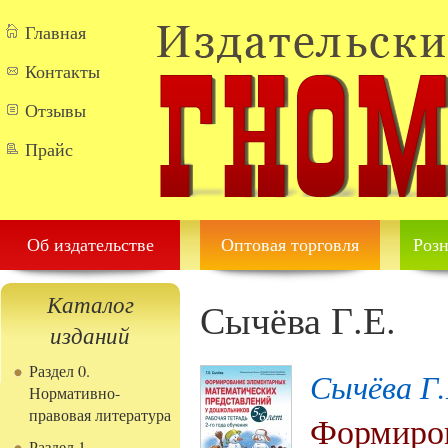
Перейти к основному содержанию
Главная
Контакты
Отзывы
Прайс
Об издательстве
Оптовая торговля
Розн
Каталог
Сычёва Г.Е.
изданий
Раздел 0.
Сычёва Г.
Нормативно-
правовая литература
Формиров
Раздел 1.