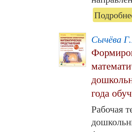
Подробнее
Сычёва Г.
Формиров
математи
дошкольни
года обуч
Рабочая т
дошкольн