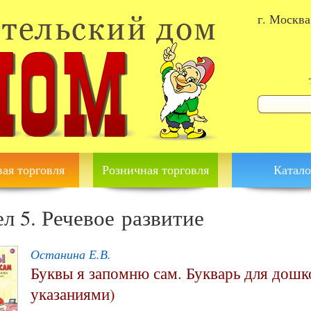
г. Москва
Форма 
Поиск
ая торговля
Розничная торговля
Катало
ел 5. Речевое развитие
Останина Е.В.
Буквы я запомню сам. Букварь для дошк
указаниями)