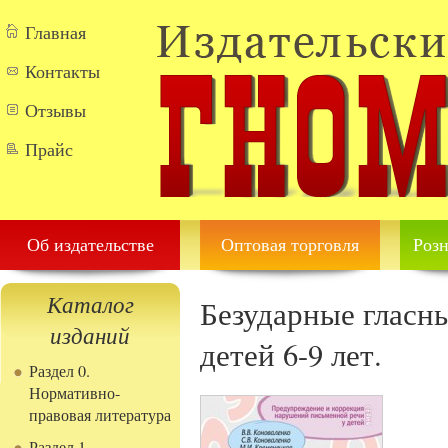
Перейти к основному содержанию
Главная
Контакты
Отзывы
Прайс
Об издательстве
Оптовая торговля
Розн
Каталог
Безударные гласны
изданий
детей 6-9 лет.
Раздел 0.
Нормативно-
правовая литература
Раздел 1.