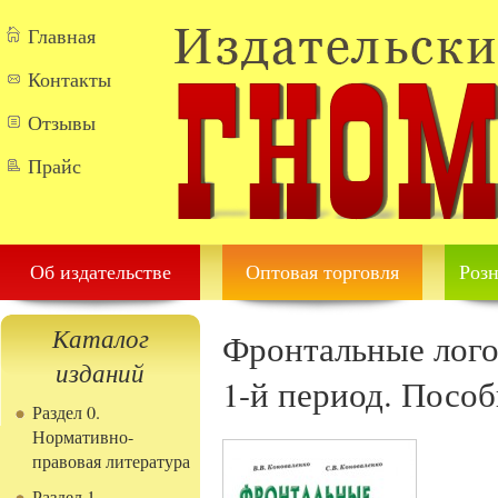
Перейти к основному содержанию
Главная
Контакты
Отзывы
Прайс
Об издательстве
Оптовая торговля
Розн
Каталог
Фронтальные лого
изданий
1-й период. Пособ
Раздел 0.
Нормативно-
правовая литература
Раздел 1.