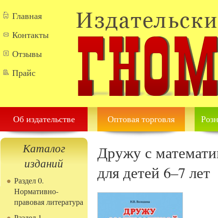
Перейти к основному содержанию
Главная
Контакты
Отзывы
Прайс
Об издательстве
Оптовая торговля
Розн
Каталог
Дружу с математи
изданий
для детей 6–7 лет
Раздел 0.
Нормативно-
правовая литература
Раздел 1.