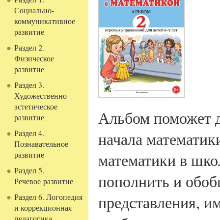
Социально-
коммуникативное
развитие
Раздел 2.
Физическое
развитие
Раздел 3.
Художественно-
эстетическое
Альбом поможет д
развитие
Раздел 4.
начала математик
Познавательное
развитие
математики в шко
Раздел 5.
пополнить и обоб
Речевое развитие
Раздел 6. Логопедия
представления, и
и коррекционная
педагогика