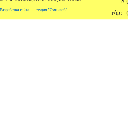
8 
Разработка сайта — студия "Омнивеб"
т/ф: 