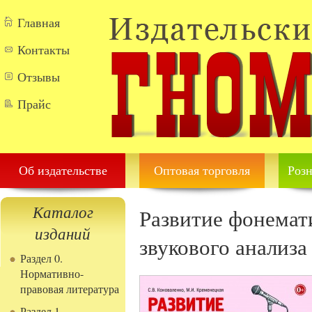
Перейти к основному содержанию
Главная
Контакты
Отзывы
Прайс
Об издательстве
Оптовая торговля
Розн
Каталог
Развитие фонемат
изданий
звукового анализа
Раздел 0.
Нормативно-
правовая литература
Раздел 1.