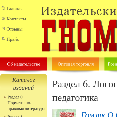
Перейти к основному содержанию
Главная
Контакты
Отзывы
Прайс
Об издательстве
Оптовая торговля
Розн
Каталог
Раздел 6. Лого
изданий
педагогика
Раздел 0.
Нормативно-
правовая литература
Гомзяк О.
Раздел 1.