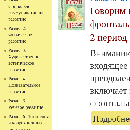
Социально-
Говорим 
коммуникативное
развитие
фронталь
Раздел 2.
2 период
Физическое
развитие
Вниманию 
Раздел 3.
Художественно-
входящее 
эстетическое
развитие
преодоле
Раздел 4.
Познавательное
включает 
развитие
фронтальн
Раздел 5.
Речевое развитие
Подробнее
Раздел 6. Логопедия
и коррекционная
педагогика