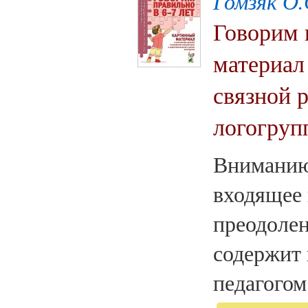
Гомзяк О.
Говорим 
материал
связной 
логогруп
Вниманию 
входящее 
преодоле
содержит 
педагогом