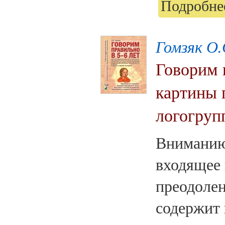
Подробнее
Гомзяк О.
Говорим 
картины 
логогруп
Вниманию 
входящее 
преодоле
содержит 