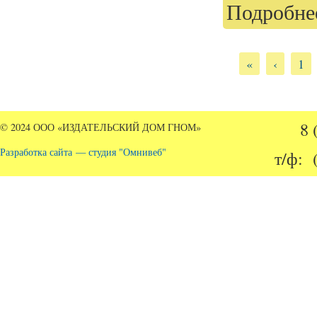
Подробнее
Страницы
«
‹
1
8 
© 2024 ООО «ИЗДАТЕЛЬСКИЙ ДОМ ГНОМ»
Разработка сайта — студия "Омнивеб"
т/ф: 