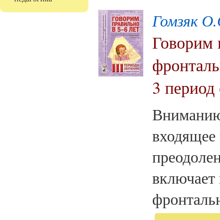
Гомзяк О.
Говорим 
фронталь
3 период
Вниманию 
входящее 
преодоле
включает 
фронтальн